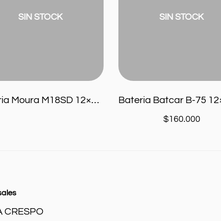
a
12×75
Larga
SIN STOCK
SIN STOCK
Tipo
UB740
Bateria Moura M18SD 12×40 Asiatica 40 ah
$
160.000
sales
A CRESPO