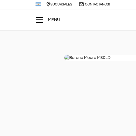
SUCURSALES
CONTACTANOS!
MENU
Buscar
Buscar
por:
Ver todo
Baterías para Autos
+
Baterías para Luminarias
Baterías Servicio Pesado
+
Baterías para Camiones
SERVICIO DE CAMBIO DE BATERIA A