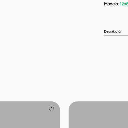
Modelo:
12x
Descripción
Bateria
Añadir
Batcar
a
B-
favoritos
75