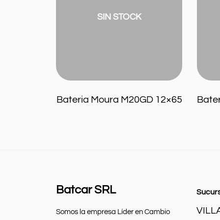
Asiatic
40
SIN STOCK
ah
Home
Info
Blog
Contacto
Bateria Willard 12×55 Tipo UB550
Bateria Moura M20GD 12×65
Mi cuenta
Batcar SRL
Sucur
to
VILL
Somos la empresa Líder en Cambio