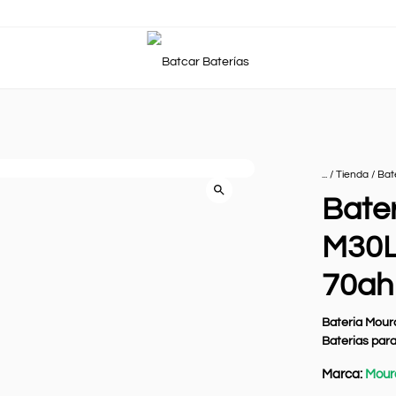
... /
Tienda
/
Bat
Bate
M30L
70ah
Bateria Mour
Baterias para
Marca:
Mour