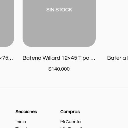
UB450
12×65
SIN STOCK
Bateria Batcar B-75 12×75 Larga Tipo UB740
Bateria Willard 12×45 Tipo UB450
Bateria
$
140.000
Secciones
Compras
Inicio
Mi Cuenta