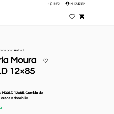
INFO
MI CUENTA
Favoritos
Carrito
erías para Autos
/
ria Moura
Añadir
a
D 12×85
favoritos
a M30LD 12x85. Cambio de
 autos a domicilio
a