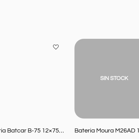
Bateria
Añadir
Moura
a
M26AD
favoritos
12×70
60ah
SIN STOCK
Bateria Batcar B-75 12×75 Alta