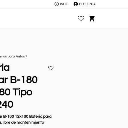
INFO
MI CUENTA
Favoritos
Carrito
erías para Autos
/
ia
Añadir
a
ar B-180
favoritos
80 Tipo
240
ar B-180 12x180
Bateria para
, libre de mantenimiento