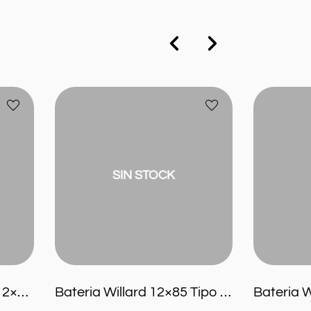
Bateria
Bateria
Añadir
Añadir
Willard
Willard
a
a
12×85
12×100
favoritos
favoritos
Tipo
Asiatica
UB840
Tipo
UB930
SIN STOCK
Reforzada
Bateria Moura M26AD 12×70 60ah
Bateria Willard 12×85 Tipo UB840