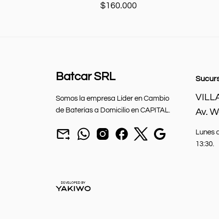
$
160.000
Batcar SRL
Sucur
Añadir al carrito
VILL
Somos la empresa Líder en Cambio
de Baterías a Domicilio en CAPITAL.
Av. 
Mandar
chat
seguinos
seguinos
seguinos
Nuestra
Lunes a
un
por
en
en
en
sucursal.
13:30.
mail
Whatsapp.
instagram.
Facebook.
X.
a
batcarbaterias@gmail.com