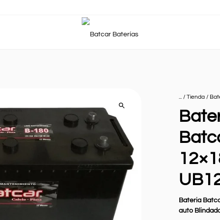
... /
Tienda
/
Bat
Bater
Batc
12×1
UB1
Bateria Batc
auto Blindada