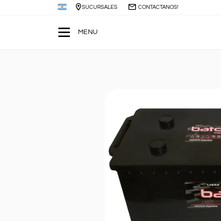
SUCURSALES
CONTACTANOS!
MENU
Buscar
Buscar
por:
Ver todo
Baterías para Autos
+
Baterías para Luminarias
Baterías Servicio Pesado
+
Baterías para Camiones
SERVICIO DE CAMBIO DE BATERIA A