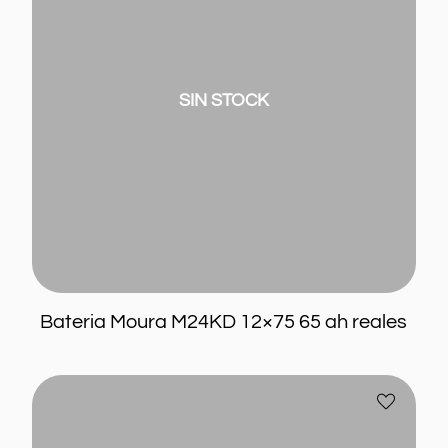
65
ah
reales
SIN STOCK
Bateria Moura M24KD 12×75 65 ah reales
Bateria
Añadir
Moura
a
M22GD
favoritos
12×65