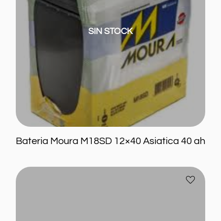
ah
SIN STOCK
Bateria Moura M18SD 12×40 Asiatica 40 ah
Bateria
Añadir
Moura
a
M28KD
favoritos
12×80
70ah