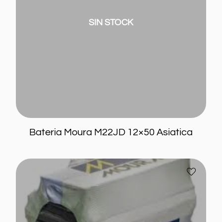
SIN STOCK
Bateria Moura M22JD 12×50 Asiatica
Bateria
Añadir
Moura
a
M18SD
favoritos
12×40
Asiatica
40