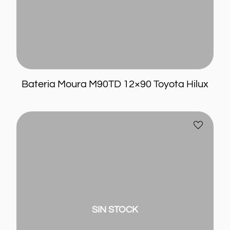
Home
Info
Blog
Bateria Moura M90TD 12×90 Toyota Hilux
Contacto
Mi cuenta
Bateria
Añadir
Moura
a
ME80CD
favoritos
12×80
80
ah
SIN STOCK