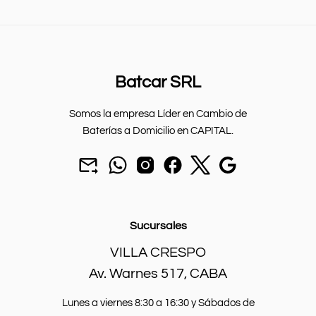
Batcar SRL
Somos la empresa Líder en Cambio de
Baterías a Domicilio en CAPITAL.
Mandar
chat
seguinos
seguinos
seguinos
Nuestra
un
por
en
en
en
sucursal.
mail
Whatsapp.
instagram.
Facebook.
X.
a
batcarbaterias@gmail.com
Sucursales
VILLA CRESPO
Av. Warnes 517, CABA
Lunes a viernes 8:30 a 16:30 y Sábados de