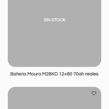
reales
SIN STOCK
Bateria Moura M28KD 12×80 70ah reales
Bateria
Añadir
Moura
a
M24KD
favoritos
12×75