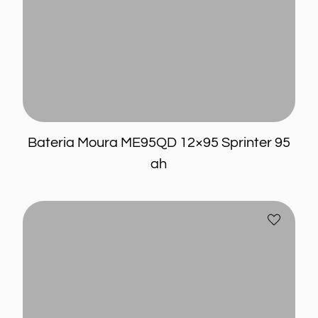
Bateria Moura ME95QD 12×95 Sprinter 95
ah
Bateria
Añadir
Moura
a
M30LD
favoritos
12×85
70ah