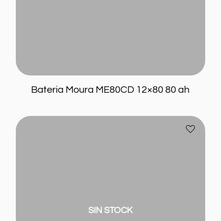
Bateria Moura ME80CD 12×80 80 ah
Bateria
Añadir
Moura
a
ME95QD
favoritos
12×95
Sprinter
95
ah
SIN STOCK