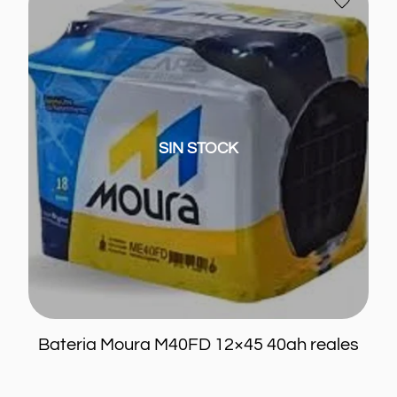
Moura
a
M40FD
favoritos
12×45
40ah
reales
SIN STOCK
Bateria Moura M40FD 12×45 40ah reales