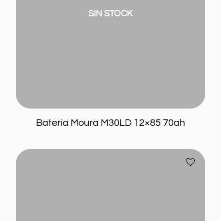
SIN STOCK
Bateria Moura M30LD 12×85 70ah
Bateria
Añadir
Moura
a
M22JD
favoritos
12×50
Asiatica