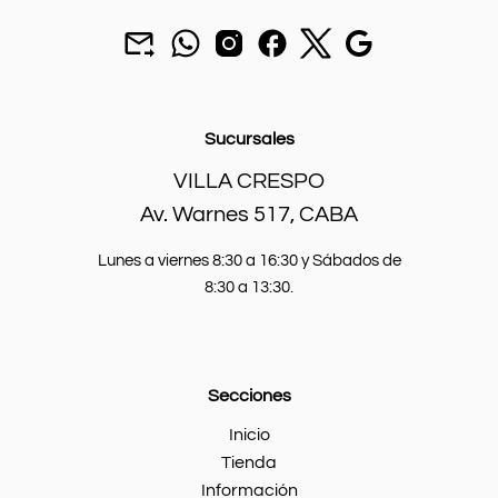
Mandar
chat
seguinos
seguinos
seguinos
Nuestra
un
por
en
en
en
sucursal.
mail
Whatsapp.
instagram.
Facebook.
X.
a
batcarbaterias@gmail.com
Sucursales
VILLA CRESPO
Av. Warnes 517, CABA
Lunes a viernes 8:30 a 16:30 y Sábados de
8:30 a 13:30.
Secciones
Inicio
Tienda
Información