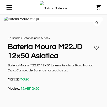
Carrito
Buscar
Buscar
... /
Tienda
/
Baterías para Autos
/
por:
Bateria Moura M22JD
Añadir
Ver todo
a
12×50 Asiatica
Baterías para Autos
favoritos
+
Bateria Moura M22JD 12x50 Linena Asiatica. Para Honda
Baterías para Luminarias
Civic. Cambio de Baterias para autos a...
Baterías Servicio Pesado
+
Marca:
Moura
Baterías para Camiones
Modelo:
12x45
12x50
SERVICIO DE CAMBIO DE BATERIA A
DOMICILIO