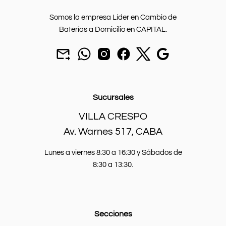
Somos la empresa Líder en Cambio de
Baterías a Domicilio en CAPITAL.
Mandar
chat
seguinos
seguinos
seguinos
Nuestra
un
por
en
en
en
sucursal.
mail
Whatsapp.
instagram.
Facebook.
X.
a
batcarbaterias@gmail.com
Sucursales
VILLA CRESPO
Av. Warnes 517, CABA
Lunes a viernes 8:30 a 16:30 y Sábados de
8:30 a 13:30.
Secciones