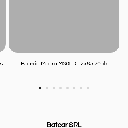
Home
Info
Blog
Contacto
Mi cuenta
s
Bateria Moura M30LD 12×85 70ah
Batcar SRL