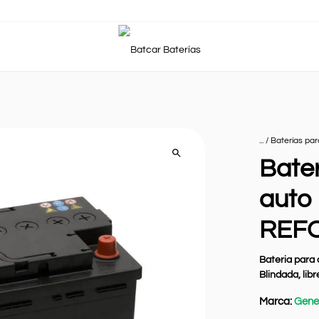
... /
Baterías pa
Bater
auto
REF
Bateria para
Blindada, lib
Marca:
Gene