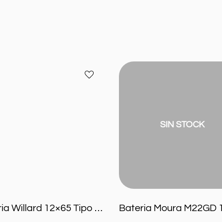
Bateria
Añadir
Moura
a
M22GD
favoritos
12×65
Reforzada
60ah
SIN STOCK
reales
Bateria Willard 12×65 Tipo UB620 51 ah reales