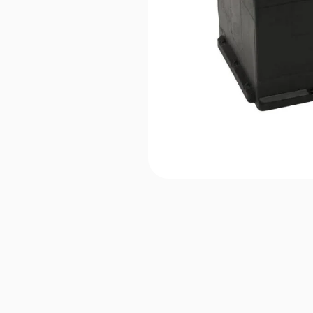
DOMICILIO
Batcar
Edna
Genericas
Moura
Willard
12x100
12x110
12x180
12x40
12x45
12x50
12x55
12x65
12x70
12x75
12x80
12x85
12x90
12x95