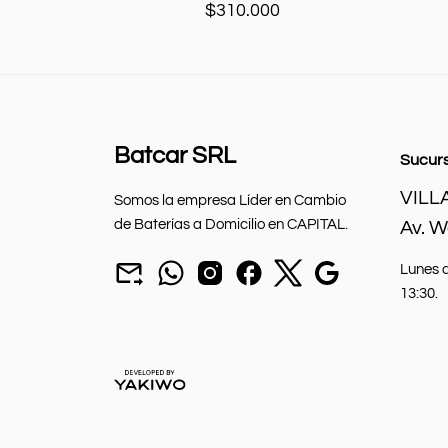
$
310.000
Batcar SRL
Sucur
VILL
Somos la empresa Líder en Cambio
de Baterías a Domicilio en CAPITAL.
Av. 
Mandar
chat
seguinos
seguinos
seguinos
Nuestra
Lunes a
un
por
en
en
en
sucursal.
13:30.
mail
Whatsapp.
instagram.
Facebook.
X.
a
batcarbaterias@gmail.com