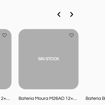
Bateria
Bateria
Añadir
Añadir
Moura
Batcar
a
a
M26AD
B-
favoritos
favoritos
12×70
75
60ah
12×75
Alta
SIN STOCK
Bateria Moura M22GD 12×65 Reforzada 60ah reales
Bateria Moura M26AD 12×70 60ah