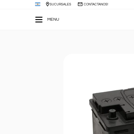
SUCURSALES
CONTACTANOS!
MENU
Buscar
Buscar
por:
Ver todo
Baterías para Autos
+
Baterías para Luminarias
Baterías Servicio Pesado
+
Baterías para Camiones
SERVICIO DE CAMBIO DE BATERIA A