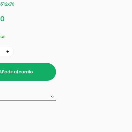
65
12x70
00
ias
Añadir al carrito