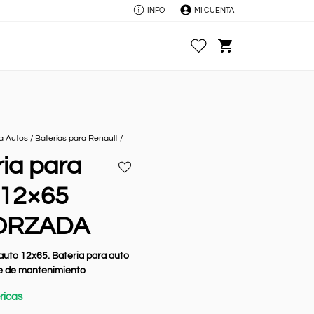
INFO
MI CUENTA
Favoritos
Carrito
ra Autos
/
Baterías para Renault
/
ia para
Añadir
a
 12×65
favoritos
ORZADA
 auto 12x65.
Bateria para auto
re de mantenimiento
ricas