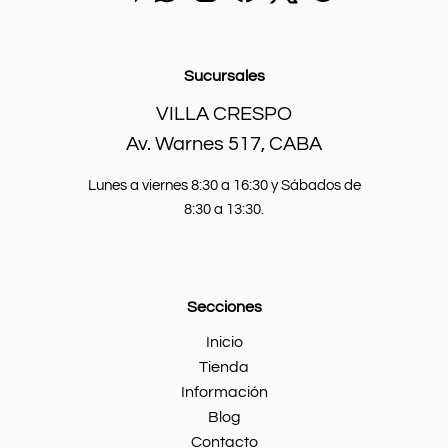
un
por
en
en
en
sucursal.
mail
Whatsapp.
instagram.
Facebook.
X.
a
Home
batcarbaterias@gmail.com
Sucursales
Info
VILLA CRESPO
Blog
Av. Warnes 517, CABA
Contacto
Lunes a viernes 8:30 a 16:30 y Sábados de
Mi cuenta
8:30 a 13:30.
Secciones
Inicio
Tienda
Información
Blog
Contacto