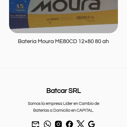
12x80
(1)
Batcar
Edna
Genericas
Moura
Bateria Moura ME80CD 12×80 80 ah
Willard
12x100
12x110
12x180
12x40
Batcar SRL
12x45
12x50
12x55
12x65
Somos la empresa Líder en Cambio de
12x70
12x75
12x80
12x85
Baterías a Domicilio en CAPITAL.
12x90
12x95
Mandar
chat
seguinos
seguinos
seguinos
Nuestra