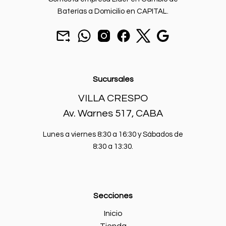
Baterías a Domicilio en CAPITAL.
Home
Mandar
chat
seguinos
seguinos
seguinos
Nuestra
un
por
en
en
en
sucursal.
Añadir al carrito
Info
mail
Whatsapp.
instagram.
Facebook.
X.
a
Blog
batcarbaterias@gmail.com
Sucursales
Contacto
VILLA CRESPO
Mi cuenta
Av. Warnes 517, CABA
Lunes a viernes 8:30 a 16:30 y Sábados de
8:30 a 13:30.
Secciones
Inicio