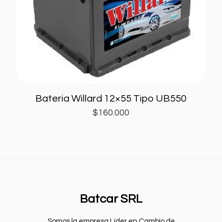
12x55
(1)
Batcar
Edna
Genericas
Moura
Willard
Bateria Willard 12×55 Tipo UB550
$
160.000
12x100
12x110
12x180
12x40
12x45
12x50
12x55
12x65
12x70
12x75
12x80
12x85
Batcar SRL
12x90
12x95
Somos la empresa Líder en Cambio de