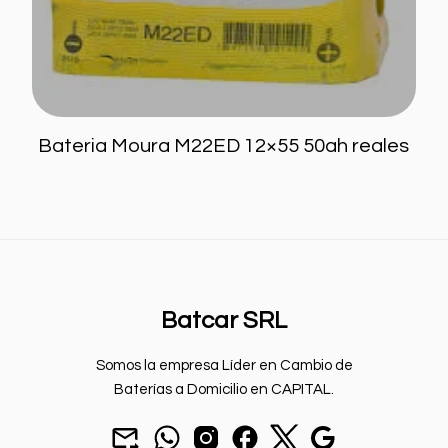
Batcar
Edna
Genericas
Moura
Bateria Moura M22ED 12×55 50ah reales
Willard
12x100
12x110
12x180
12x40
Batcar SRL
12x45
12x50
12x55
12x65
Somos la empresa Líder en Cambio de
12x70
12x75
12x80
12x85
Baterías a Domicilio en CAPITAL.
12x90
12x95
Mandar
chat
seguinos
seguinos
seguinos
Nuestra