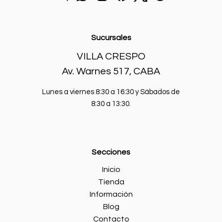
un
por
en
en
en
sucursal.
mail
Whatsapp.
instagram.
Facebook.
X.
a
Home
batcarbaterias@gmail.com
Sucursales
Info
VILLA CRESPO
Blog
Av. Warnes 517, CABA
Contacto
Lunes a viernes 8:30 a 16:30 y Sábados de
Mi cuenta
8:30 a 13:30.
Secciones
Inicio
Tienda
Información
Blog
Contacto