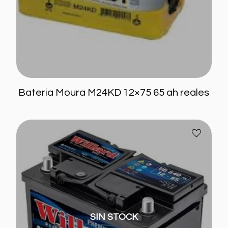
Bateria Moura M24KD 12×75 65 ah reales
Bateria
Añadir
Willard
a
12×85
favoritos
Tipo
UB840
SIN STOCK