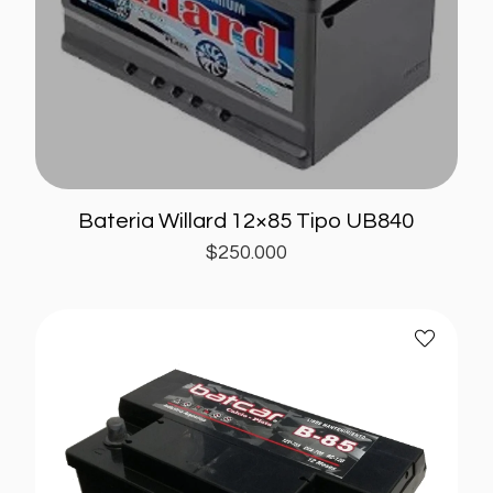
Bateria Willard 12×85 Tipo UB840
$
250.000
Bateria
Añadir
Batcar
a
B-
favoritos
85
12×85
Tipo
UB840