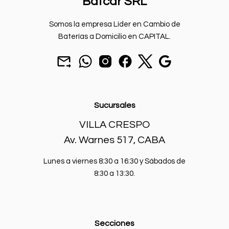
Batcar SRL
Somos la empresa Líder en Cambio de
Baterías a Domicilio en CAPITAL.
Mandar
chat
seguinos
seguinos
seguinos
Nuestra
un
por
en
en
en
sucursal.
Añadir al carrito
mail
Whatsapp.
instagram.
Facebook.
X.
a
batcarbaterias@gmail.com
Sucursales
VILLA CRESPO
Av. Warnes 517, CABA
Lunes a viernes 8:30 a 16:30 y Sábados de
8:30 a 13:30.
Secciones