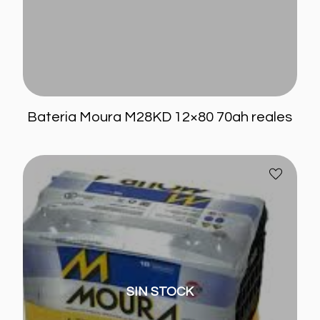
Home
Info
Blog
Bateria Moura M28KD 12×80 70ah reales
Contacto
Mi cuenta
Bateria
Añadir
Moura
a
M24KD
favoritos
12×75
65
ah
reales
SIN STOCK